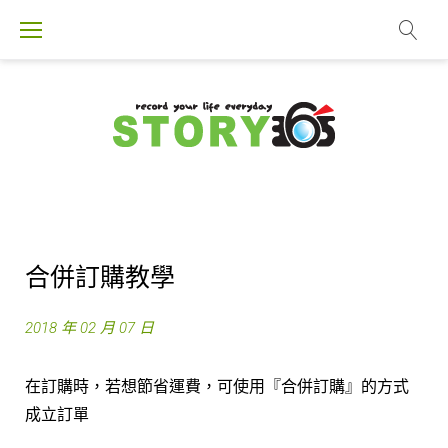
S
k
i
p
t
o
c
o
n
t
合併訂購教學
e
n
2018 年 02 月 07 日
t
在訂購時，若想節省運費，可使用『合併訂購』的方式
成立訂單