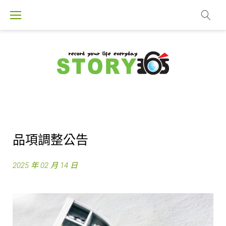
S
k
i
p
t
o
c
o
n
t
品項調整公告
e
n
2025 年 02 月 14 日
t