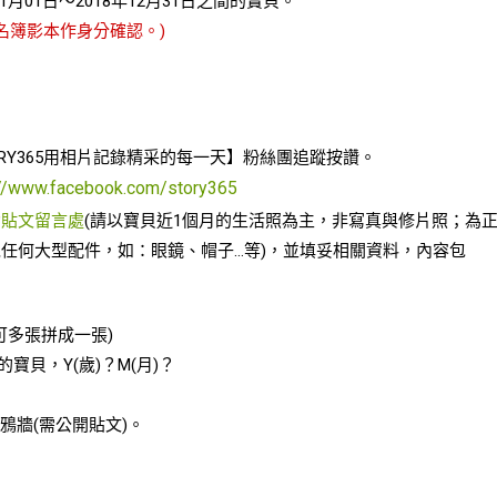
月01日～2018年12月31日之間的寶貝。
名簿影本作身分確認。)
TORY365用相片記錄精采的每一天】粉絲團追蹤按讚。
://www.facebook.com/story365
動
貼文留言處
(請以寶貝近1個月的生活照為主，非寫真與修片照；為
任何大型配件，如：眼鏡、帽子…等)，並填妥相關資料，內容包
可多張拼成一張)
我的寶貝，Y(歲)？M(月)？
K塗鴉牆(需公開貼文)。