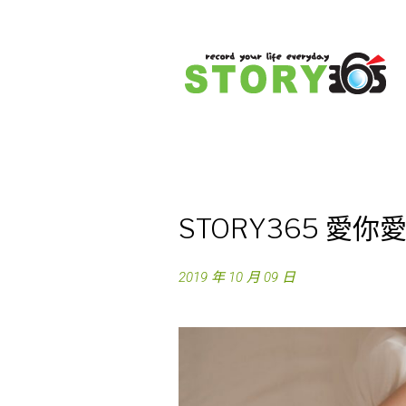
S
k
i
p
t
o
c
o
n
STORY365 愛你
t
e
2019 年 10 月 09 日
n
t