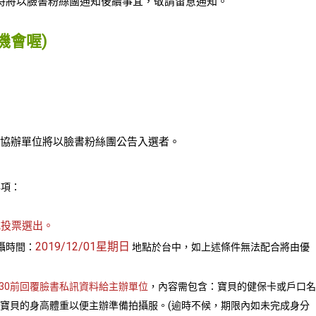
時將以臉書粉絲團通知後續事宜，敬請留意通知。
機會喔)
協辦單位將以臉書粉絲團公告入選者。
事項：
式投票選出。
2019/12/01星期日
拍攝時間：
地點於台中，如上述條件無法配合將由優
 16:30前回覆臉書私訊資料給主辦單位
，內容需包含：寶貝的健保卡或戶口名
寶貝的身高體重以便主辦準備拍攝服。(逾時不候，期限內如未完成身分