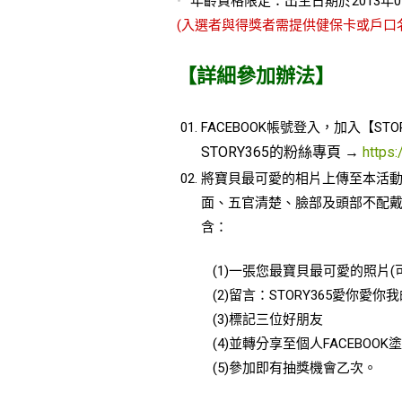
年齡資格限定：出生日期於2013年01
(入選者與得獎者需提供健保卡或戶口
【詳細參加辦法】
FACEBOOK帳號登入，加入【S
STORY365的
粉絲專頁 →
https
將寶貝最可愛的相片上傳至本活
面、五官清楚、臉部及頭部不配戴
含：
(1)一張您最寶貝最可愛的照片(
(2)留言：STORY365愛你愛你
(3)標記三位好朋友
(4)並轉分享至個人FACEBOO
(5)參加即有抽獎機會乙次。