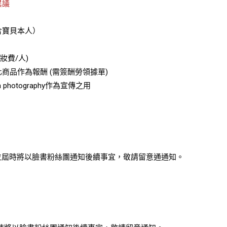
異議
含寶貝本人）
妝費/人)
商品作為報酬 (需簽酬勞領據單)
 photography作為宣傳之用
位屆時將以臉書粉絲團通知後續事宜，敬請留意通通知。