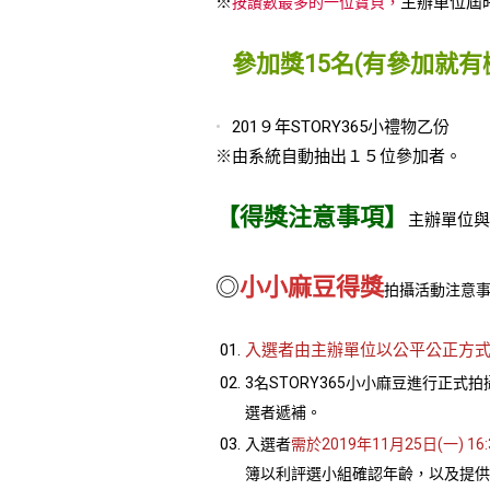
※
主辦單位屆
按讚數最多的一位寶貝，
參加獎15名(有參加就有
201９年STORY365小禮物乙份
※由系統自動抽出１５位參加者。
【得獎注意事項】
主辦單位與
◎
小小麻豆得獎
拍攝活動注意
入選者由主辦單位以公平公正方
3名STORY365小小麻豆進行正式
選者遞補。
入選者
需於2019年11月25日(一)
簿以利評選小組確認年齡，以及提供