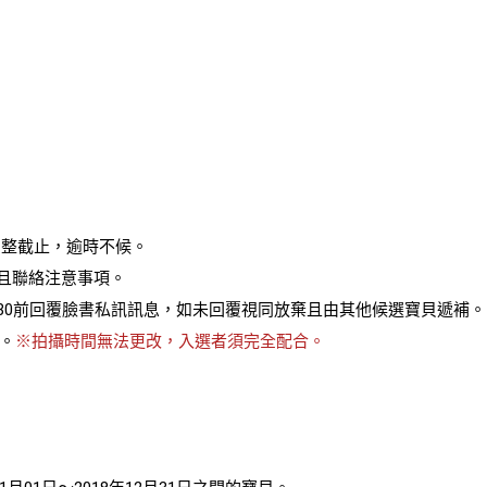
:59 整截止，逾時不候。
公佈入選人且聯絡注意事項。
) 16:30前回覆臉書私訊訊息，如未回覆視同放棄且由其他候選寶貝遞補。
 。
※拍攝時間無法更改，入選者須完全配合。