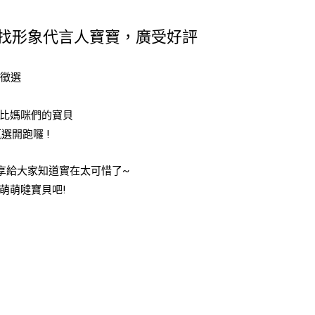
65 尋找形象代言人寶寶，廣受好評
大徵選
比媽咪們的寶貝
甄選開跑囉 !
享給大家知道實在太可惜了~
最萌萌噠寶貝吧!