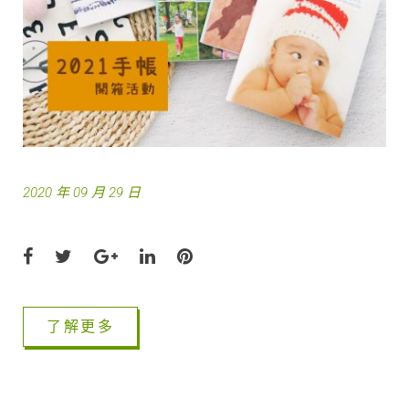
0
2
0
年
2020 年 09 月 29 日
9
月
F
T
G
L
P
a
w
o
i
i
2
c
i
o
n
n
了解更多
e
t
g
k
t
9
b
t
l
e
e
日
o
e
e
d
r