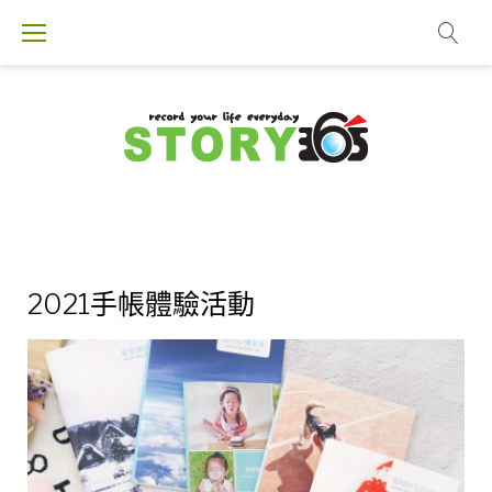
S
k
i
p
t
o
c
o
n
t
日
2021手帳體驗活動
e
n
期
t
：
2