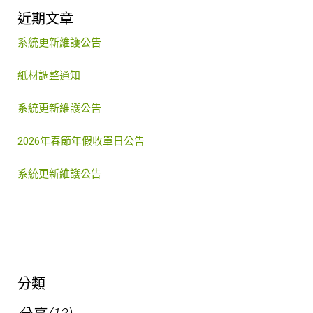
o
r
+
I
e
近期文章
k
n
s
系統更新維護公告
t
紙材調整通知
系統更新維護公告
2026年春節年假收單日公告
系統更新維護公告
分類