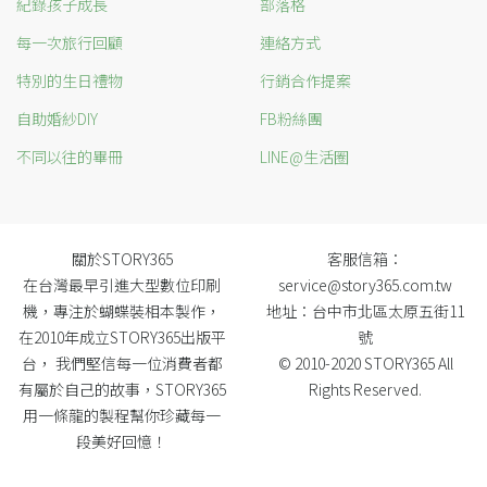
紀錄孩子成長
部落格
每一次旅行回顧
連絡方式
特別的生日禮物
行銷合作提案
自助婚紗DIY
FB粉絲團
不同以往的畢冊
LINE@生活圈
關於STORY365
客服信箱：
在台灣最早引進大型數位印刷
service@story365.com.tw
機，專注於蝴蝶裝相本製作，
地址：台中市北區太原五街11
在2010年成立STORY365出版平
號
台， 我們堅信每一位消費者都
© 2010-2020 STORY365 All
有屬於自己的故事，STORY365
Rights Reserved.
用一條龍的製程幫你珍藏每一
段美好回憶！