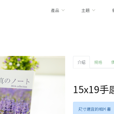
產品
主題
介紹
規格
15x19
尺寸適宜的相片書