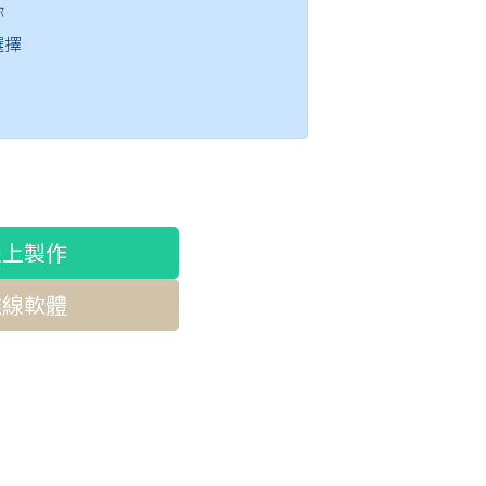
你
選擇
線上製作
離線軟體