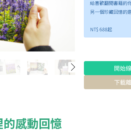
給喜歡翻閱書籍的
另一個珍藏回憶的
NT$ 688起
開始
下載
裡的感動回憶