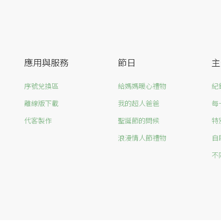
應用與服務
節日
主
序號兌換區
給媽媽暖心禮物
紀
離線版下載
我的超人爸爸
每
代客製作
聖誕節的問候
特
浪漫情人節禮物
自
不