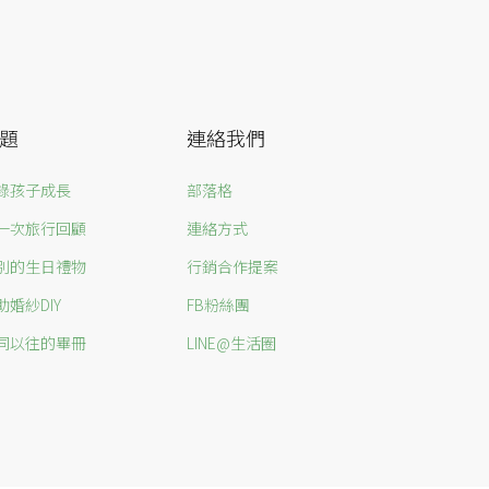
題
連絡我們
錄孩子成長
部落格
一次旅行回顧
連絡方式
別的生日禮物
行銷合作提案
助婚紗DIY
FB粉絲團
同以往的畢冊
LINE@生活圈