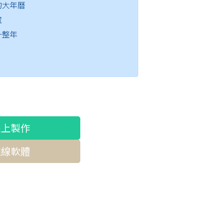
的大年曆
藏
一整年
線上製作
離線軟體