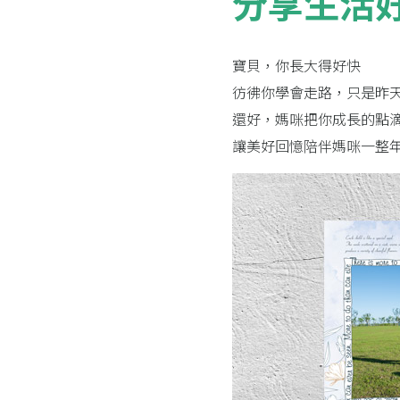
分享生活
寶貝，你長大得好快
彷彿你學會走路，只是昨
還好，媽咪把你成長的點
讓美好回憶陪伴媽咪一整