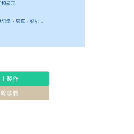
寬頻呈現
記錄、寫真、婚紗...
線上製作
離線軟體