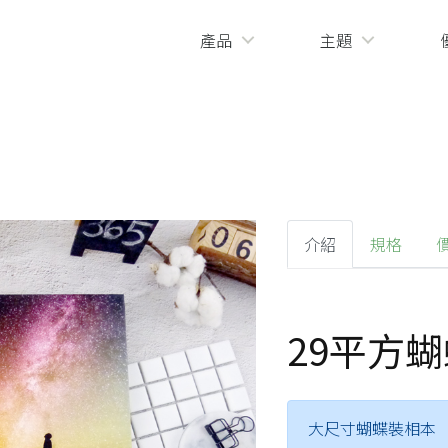
產品
主題
介紹
規格
29平方
大尺寸蝴蝶裝相本