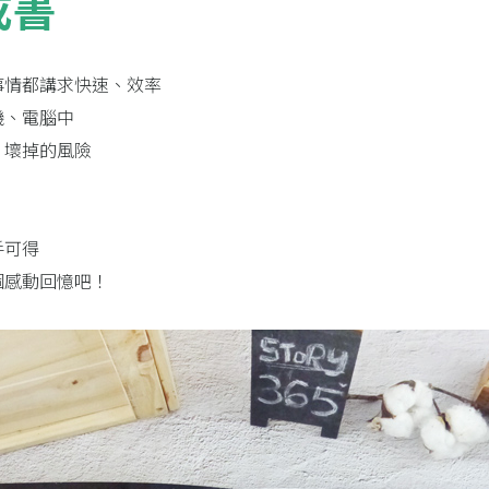
成書
事情都講求快速、效率
機、電腦中
、壞掉的風險
手可得
個感動回憶吧！