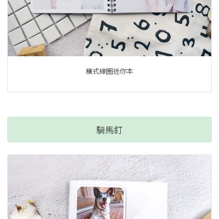
橫式線圈迷你本
騎馬釘