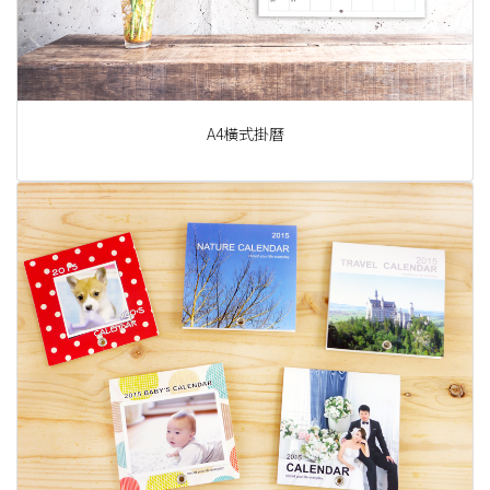
A4橫式掛曆