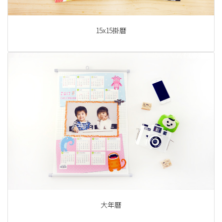
15x15掛曆
大年曆