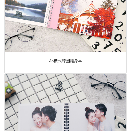
A5橫式線圈隨身本