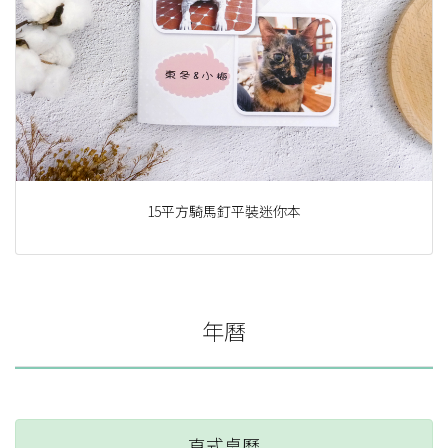
15平方騎馬釘平裝迷你本
年曆
直式桌曆