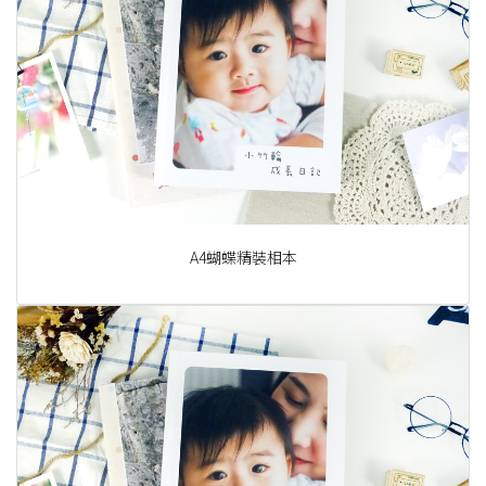
A4蝴蝶精裝相本