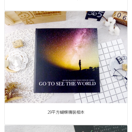
29平方蝴蝶精裝相本