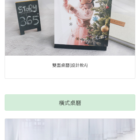
雙面桌曆(設計款A)
橫式桌曆