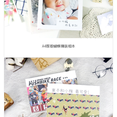
A4厚版蝴蝶精裝相本