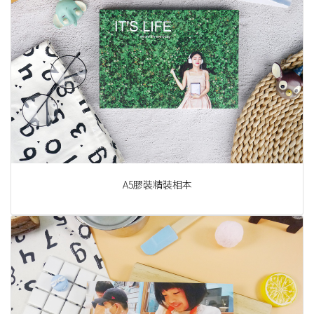
A5膠裝精裝相本