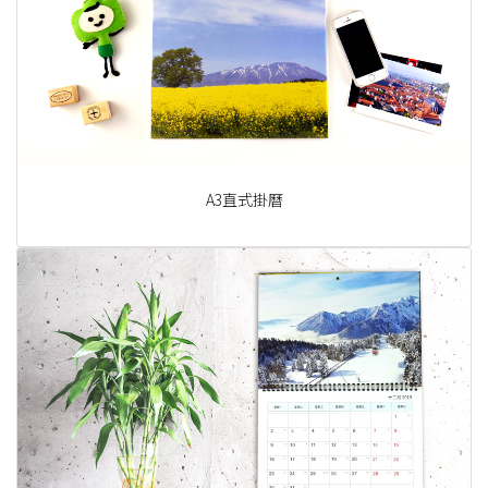
A3直式掛曆