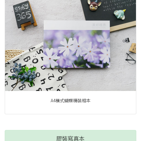
A4橫式蝴蝶精裝相本
膠裝寫真本