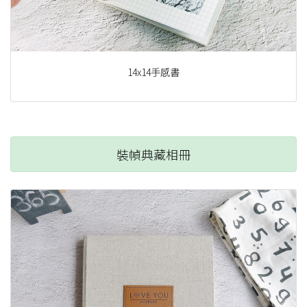
14x14手感書
裝幀典藏相冊