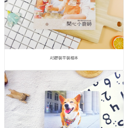
A5膠裝平裝相本