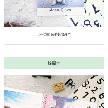
15平方膠裝平裝隨身本
線圈本