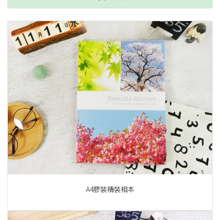
A4膠裝精裝相本