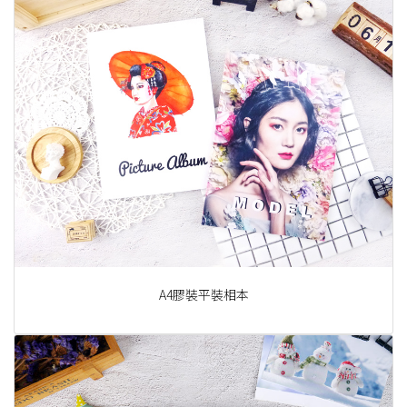
A4膠裝平裝相本