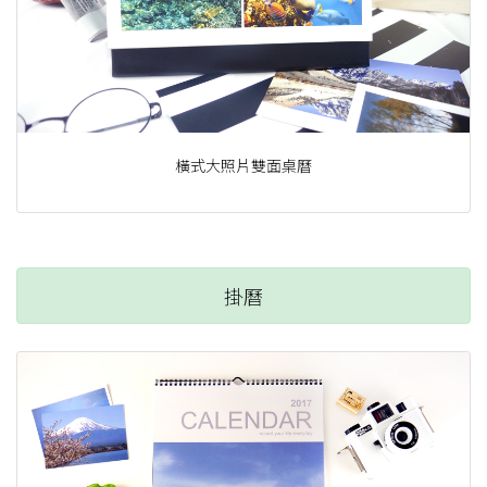
橫式大照片雙面桌曆
掛曆