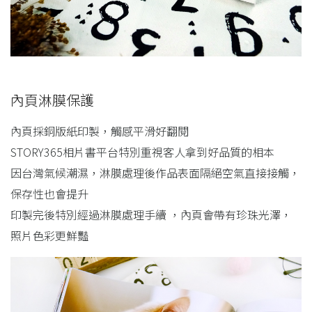
內頁淋膜保護
內頁採銅版紙印製，觸感平滑好翻閱
STORY365相片書平台特別重視客人拿到好品質的相本
因台灣氣候潮濕，淋膜處理後作品表面隔絕空氣直接接觸，
保存性也會提升
印製完後特別經過淋膜處理手續 ，內頁會帶有珍珠光澤，
照片色彩更鮮豔