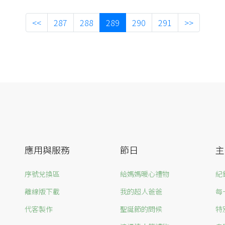
<<
287
288
289
290
291
>>
應用與服務
節日
主
序號兌換區
給媽媽暖心禮物
紀
離線版下載
我的超人爸爸
每
代客製作
聖誕節的問候
特